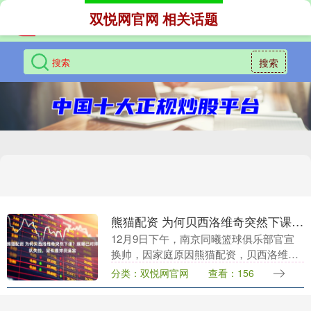
双悦网官网 相关话题
搜索
熊猫配资 为何贝西洛维奇突然下课？媒曝已对球队失控，疑似遭球员逼宫
12月9日下午，南京同曦篮球俱乐部官宣
换帅，因家庭原因熊猫配资，贝西洛维奇
主动辞去主教练职务，决定由原助理教练
分类：双悦网官网
查看：156
王世龙接任主教练，带领南京天之蓝队征
战2025-2....