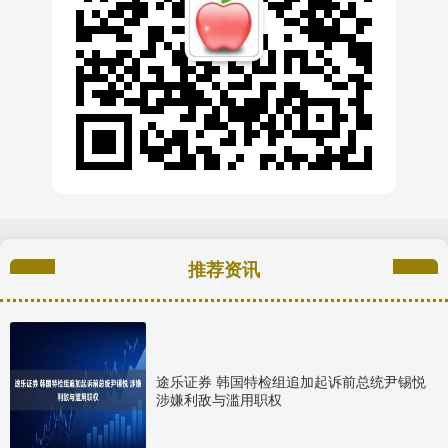
推荐资讯
途乐证券 韩国特检组追加起诉前总统尹锡悦
涉嫌利敌与滥用职权