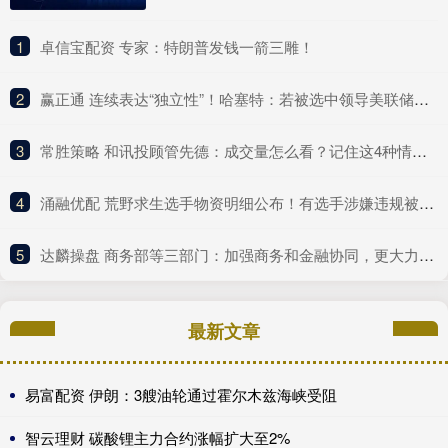
1
​卓信宝配资 专家：特朗普发钱一箭三雕！
2
​赢正通 连续表达“独立性”！哈塞特：若被选中领导美联储，特朗普可以提意见，但对美联储决策“毫无分量”
3
​常胜策略 和讯投顾管先德：成交量怎么看？记住这4种情况！
4
​涌融优配 荒野求生选手物资明细公布！有选手涉嫌违规被带离现场
5
​达麟操盘 商务部等三部门：加强商务和金融协同，更大力度提振消费
最新文章
易富配资 伊朗：3艘油轮通过霍尔木兹海峡受阻
智云理财 碳酸锂主力合约涨幅扩大至2%