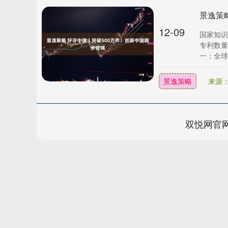
景逸策
12-09
国家知识
专利数量
一；全球前
景逸策略
来源
双悦网官