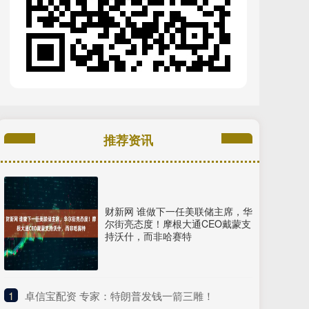
推荐资讯
财新网 谁做下一任美联储主席，华
尔街亮态度！摩根大通CEO戴蒙支
持沃什，而非哈赛特
1
​卓信宝配资 专家：特朗普发钱一箭三雕！