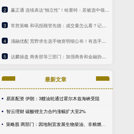
2
​赢正通 连续表达“独立性”！哈塞特：若被选中领导美联储，特朗普可以提意见，但对美联储决策“毫无分量”
3
​常胜策略 和讯投顾管先德：成交量怎么看？记住这4种情况！
4
​涌融优配 荒野求生选手物资明细公布！有选手涉嫌违规被带离现场
5
​达麟操盘 商务部等三部门：加强商务和金融协同，更大力度提振消费
最新文章
易富配资 伊朗：3艘油轮通过霍尔木兹海峡受阻
智云理财 碳酸锂主力合约涨幅扩大至2%
策略股 两部门：因地制宜发展生物柴油、非粮燃料乙醇、生物航空煤油