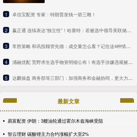
1
​卓信宝配资 专家：特朗普发钱一箭三雕！
2
​赢正通 连续表达“独立性”！哈塞特：若被选中领导美联储，特朗普可以提意见，但对美联储决策“毫无分量”
3
​常胜策略 和讯投顾管先德：成交量怎么看？记住这4种情况！
4
​涌融优配 荒野求生选手物资明细公布！有选手涉嫌违规被带离现场
5
​达麟操盘 商务部等三部门：加强商务和金融协同，更大力度提振消费
最新文章
易富配资 伊朗：3艘油轮通过霍尔木兹海峡受阻
智云理财 碳酸锂主力合约涨幅扩大至2%