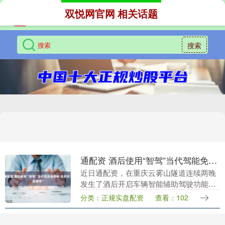
双悦网官网 相关话题
搜索
通配资 酒后使用“智驾”当代驾能免责吗 技术非“免罪符”
近日通配资，在重庆云雾山隧道连续两晚
发生了酒后开启车辆智能辅助驾驶功能并
在隧道内沉睡的事件，引起广泛关注。这
分类：正规实盘配资
查看：102
些案例打破了部分驾驶员将“智驾”等同
于“代驾”的幻想....