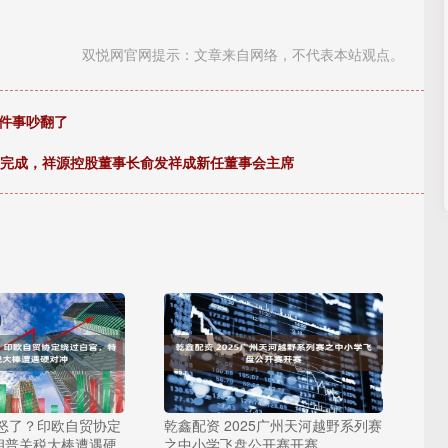
双悦网官网提示：文章来自网络，不代表本站观点。
件事吵翻了
股完成，祥源控股董事长俞发祥成新任董事会主席
国怒了？印欧自贸协定
乾鑫配资 2025广州天河越野系列赛
朗普关税大棒遭遇硬
之中小学飞盘公开赛开赛