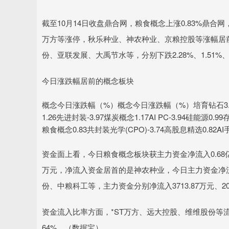
截至10月14日收盘鼎合网，粮食概念上涨0.83%鼎合
深证成指
14311.01
.68
1.02%
200.89
1
万方等涨停，秋乐种业、神农种业、京粮控股等涨幅居前，分
份、亚联发展、大禹节水等，分别下跌2.28%、1.51%、1
今日涨跌幅居前的概念板块
概念今日涨跌幅（%）概念今日涨跌幅（%）培育钻石3.74国
1.26先进封装-3.97煤炭概念1.17AI PC-3.94硅能源0.9
粮食概念0.83共封装光学(CPO)-3.74高股息精选0.82AI手
资金面上看，今日粮食概念板块获主力资金净流入0.68
万元，净流入资金居首的是神农种业，今日主力资金净流入
份、中粮科工等，主力资金分别净流入3713.87万元、2046
资金流入比率方面，*ST万方、远大控股、维维股份等流入比
64%。（数据宝）