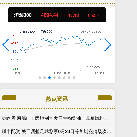
北证50
1134.24
创
11.37
1.01%
热点资讯
策略股 两部门：因地制宜发展生物柴油、非粮燃料乙醇、生物航空煤油
联丰配资 关于调整足球彩票6月28日等奖期竞猜场次的通知