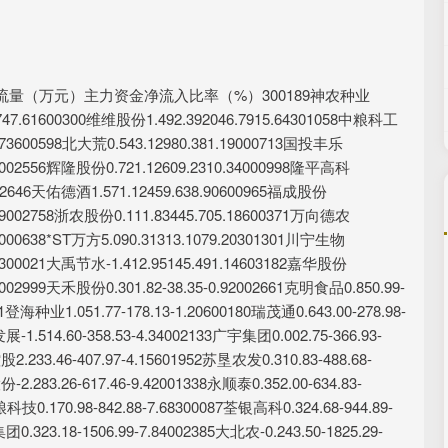
量（万元）主力资金净流入比率（%）300189神农种业
.8747.61600300维维股份1.492.392046.7915.64301058中粮科工
13.73600598北大荒0.543.12980.381.19000713国投丰乐
.08002556辉隆股份0.721.12609.2310.34000998隆平高科
09002646天佑德酒1.571.12459.638.90600965福成股份
6.09002758浙农股份0.111.83445.705.18600371万向德农
50000638*ST万方5.090.31313.1079.20301301川宁生物
.26300021大禹节水-1.412.95145.491.14603182嘉华股份
07002999天禾股份0.301.82-38.35-0.92002661克明食品0.850.99-
041登海种业1.051.77-178.13-1.20600180瑞茂通0.643.00-278.98-
-1.514.60-358.53-4.34002133广宇集团0.002.75-366.93-
2.233.46-407.97-4.15601952苏垦农发0.310.83-488.68-
2.283.26-617.46-9.42001338永顺泰0.352.00-634.83-
粮科技0.170.98-842.88-7.68300087荃银高科0.324.68-944.89-
0.323.18-1506.99-7.84002385大北农-0.243.50-1825.29-