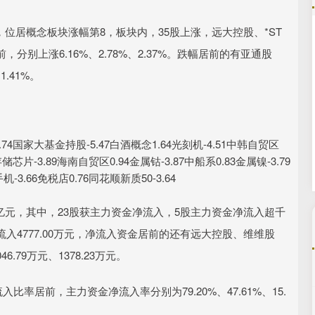
网，位居概念板块涨幅第8，板块内，35股上涨，远大控股、*ST
沪深300
4694.44
.42%
43.13
0.93%
别上涨6.16%、2.78%、2.37%。跌幅居前的有亚通股
.41%。
家大基金持股-5.47白酒概念1.64光刻机-4.51中韩自贸区
9存储芯片-3.89海南自贸区0.94金属钴-3.87中船系0.83金属镍-3.79
机-3.66免税店0.76同花顺新质50-3.64
亿元，其中，23股获主力资金净流入，5股主力资金净流入超千
4777.00万元，净流入资金居前的还有远大控股、维维股
.79万元、1378.23万元。
率居前，主力资金净流入率分别为79.20%、47.61%、15.