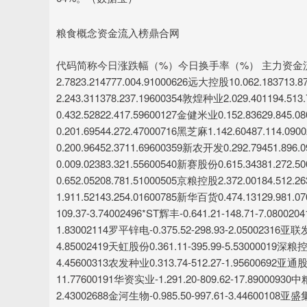
粮食概念资金流入榜鼎合网
代码简称今日涨跌幅（%）今日换手率（%） 主力资金流
2.7823.214777.004.91000626远大控股10.062.183713
2.243.311378.237.19600354敦煌种业2.029.401194.5
0.432.52822.417.59600127金健米业0.152.83629.845
0.201.69544.272.47000716黑芝麻1.142.60487.114.
0.200.96452.3711.69600359新农开发0.292.79451.89
0.009.02383.321.55600540新赛股份0.615.34381.272.
0.652.05208.781.51000505京粮控股2.372.00184.512
1.911.52143.254.01600785新华百货0.474.13129.981.
109.37-3.74002496*ST辉丰-0.641.21-148.71-7.08002
1.83002114罗平锌电-0.375.52-298.93-2.05002316亚联发展
4.85002419天虹股份0.361.11-395.99-5.53000019深粮控股
4.45600313农发种业0.313.74-512.27-1.95600692亚通股份-
11.77600191华资实业-1.291.20-809.62-17.89000930中
2.43002688金河生物-0.985.50-997.61-3.44600108亚盛集团