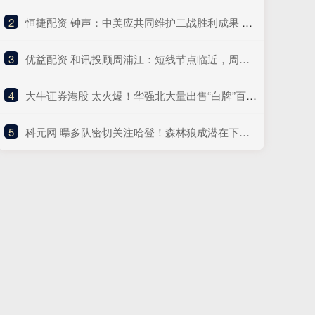
2
​恒捷配资 钟声：中美应共同维护二战胜利成果 突发通话传递关键信号
3
​优益配资 和讯投顾周浦江：短线节点临近，周一怎么办？
4
​大牛证券港股 太火爆！华强北大量出售“白牌”百元智能眼镜！记者实探
5
​科元网 曝多队密切关注哈登！森林狼成潜在下家：只等快船愿意听取报价