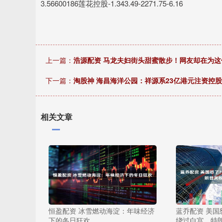
3.56600186莲花控股-1.343.49-2271.75-6.16
上一篇：
浩源配资 马龙夫妇街头甜蜜散步！网友却在为这
下一篇：
淘股神 海昌海洋公园：祥源系23亿港元注资控
相关文章
恒盈配资 冰雪燃动海淀：年味经济
蓝乔配资 美
下的冬日狂欢
绕过白宫，特