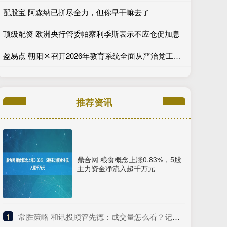
配股宝 阿森纳已拼尽全力，但你早干嘛去了
顶级配资 欧洲央行管委帕察利季斯表示不应仓促加息
盈易点 朝阳区召开2026年教育系统全面从严治党工作暨警示教育大会
推荐资讯
鼎合网 粮食概念上涨0.83%，5股
主力资金净流入超千万元
1
​常胜策略 和讯投顾管先德：成交量怎么看？记住这4种情况！